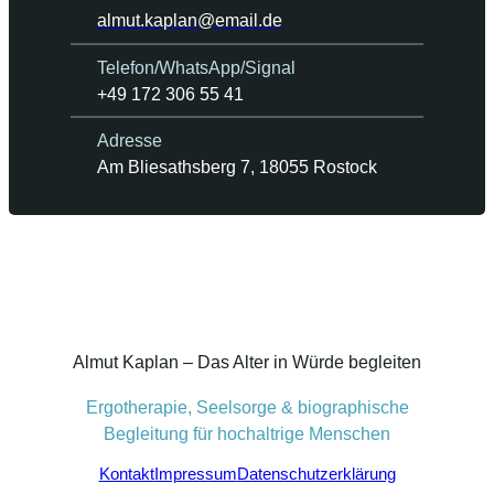
almut.kaplan@email.de
Telefon/WhatsApp/Signal
+49 172 306 55 41
Adresse
Am Bliesathsberg 7, 18055 Rostock
Almut Kaplan – Das Alter in Würde begleiten
Ergotherapie, Seelsorge & biographische
Begleitung für hochaltrige Menschen
Kontakt
Impressum
Datenschutzerklärung